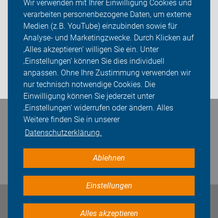
Wir verwenden mit Ihrer Einwilligung Cookies und
verarbeiten personenbezogene Daten, um externe
Willkommen - Neu bei uns?
Medien (z.B. YouTube) einzubinden sowie für
Analyse- und Marketingzwecke. Durch Klicken auf
Über uns
‚Alles akzeptieren‘ willigen Sie ein. Unter
Sei dabei
‚Einstellungen‘ können Sie dies individuell
anpassen. Ohne Ihre Zustimmung verwenden wir
Login
nur technisch notwendige Cookies. Die
Einwilligung können Sie jederzeit unter
‚Einstellungen‘ widerrufen oder ändern. Alles
Weitere finden Sie in unserer
Bleiben Sie in Kontakt
Datenschutzerklärung.
Ablehnen
Einstellungen
Impressum
Datenschutz
Cookie-Einstellungen
Alles akzeptieren