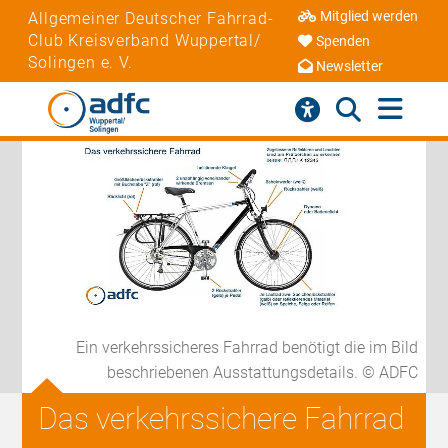
Mitglied werden
Allgemeiner Deutscher Fahrrad-
Club Kreisverband Wuppertal/
Spenden
Solingen e. V.
Newsletter
Ein verkehrssicheres Fahrrad benötigt die im Bild
beschriebenen Ausstattungsdetails. © ADFC
Das verkehrssichere Fahrrad