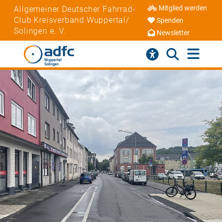
Mitglied werden
Allgemeiner Deutscher Fahrrad-
Club Kreisverband Wuppertal/
Spenden
Solingen e. V.
Newsletter