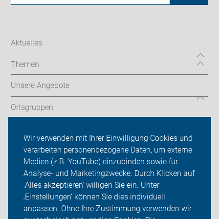
Aktuelles
Themen
Unsere Angebote
Ortsgruppen
Tourentipps
Wir verwenden mit Ihrer Einwilligung Cookies und
verarbeiten personenbezogene Daten, um externe
Willkommen - Neu bei uns?
Medien (z.B. YouTube) einzubinden sowie für
Analyse- und Marketingzwecke. Durch Klicken auf
Über uns
‚Alles akzeptieren‘ willigen Sie ein. Unter
Sei dabei
‚Einstellungen‘ können Sie dies individuell
anpassen. Ohne Ihre Zustimmung verwenden wir
Login