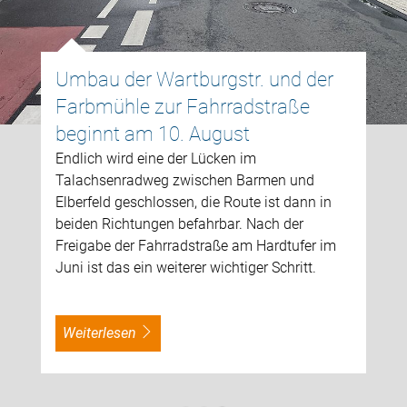
Cycling Cities – Was kann
Wuppertal von Europas
Vorreiterstädten lernen?
Filmausschnitte und Diskussion am 14.
September 2026 19:00Uhr im Forum der
Bergischen VHS Wuppertal Viele europäische
Städte haben den öffentlichen Raum in den
vergangenen Jahren grundlegend
umgestaltet. Was davon lässt sich auf
Wuppertal übertragen?
weiterlesen