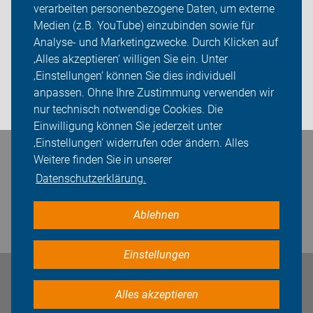
verarbeiten personenbezogene Daten, um externe
Willkommen - Neu bei uns?
Medien (z.B. YouTube) einzubinden sowie für
Analyse- und Marketingzwecke. Durch Klicken auf
Über uns
‚Alles akzeptieren‘ willigen Sie ein. Unter
Sei dabei
‚Einstellungen‘ können Sie dies individuell
anpassen. Ohne Ihre Zustimmung verwenden wir
Login
nur technisch notwendige Cookies. Die
Einwilligung können Sie jederzeit unter
‚Einstellungen‘ widerrufen oder ändern. Alles
Bleiben Sie in Kontakt
Weitere finden Sie in unserer
Datenschutzerklärung.
Ablehnen
Einstellungen
Impressum
Datenschutz
Cookie-Einstellungen
Alles akzeptieren