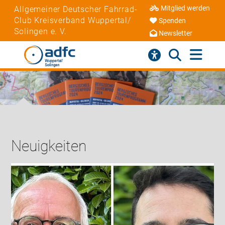
Mitglied werden
Allgemeiner Deutscher Fahrrad-
Club Kreisverband Wuppertal/
Spenden
Solingen e. V.
Newsletter
Neuigkeiten