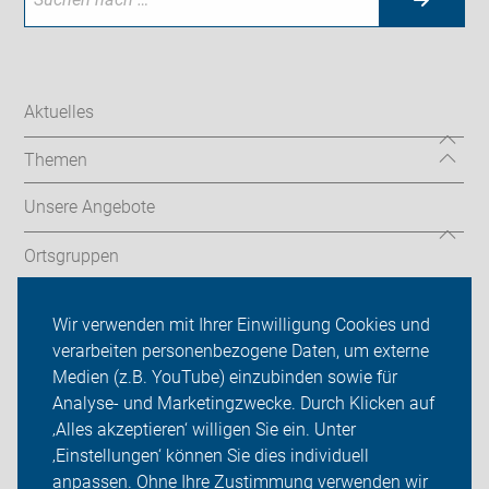
Aktuelles
Themen
Unsere Angebote
Ortsgruppen
Tourentipps
Wir verwenden mit Ihrer Einwilligung Cookies und
verarbeiten personenbezogene Daten, um externe
Willkommen - Neu bei uns?
Medien (z.B. YouTube) einzubinden sowie für
Analyse- und Marketingzwecke. Durch Klicken auf
Über uns
‚Alles akzeptieren‘ willigen Sie ein. Unter
Sei dabei
‚Einstellungen‘ können Sie dies individuell
anpassen. Ohne Ihre Zustimmung verwenden wir