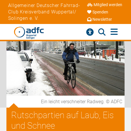
Mitglied werden
Allgemeiner Deutscher Fahrrad-
Club Kreisverband Wuppertal/
Spenden
Solingen e. V.
Newsletter
Ein leicht verschneiter Radweg. © ADFC
Rutschpartien auf Laub, Eis
und Schnee