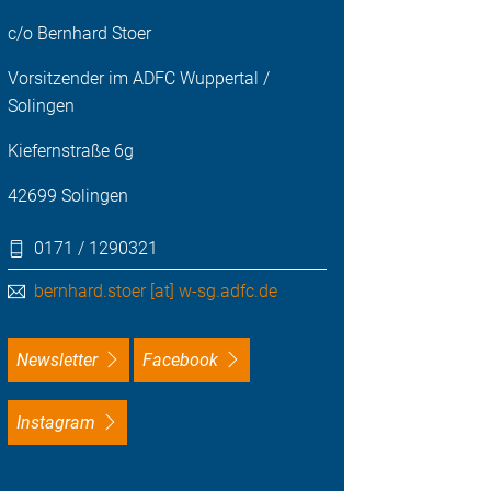
c/o Bernhard Stoer
Vorsitzender im ADFC Wuppertal /
Solingen
Kiefernstraße 6g
42699 Solingen
0171 / 1290321
bernhard.stoer [at] w-sg.adfc.de
Newsletter
Facebook
Instagram