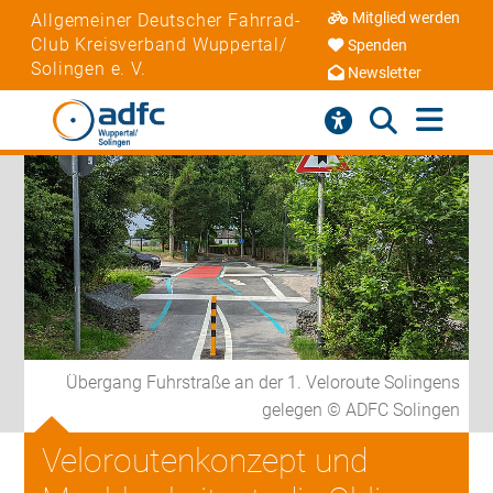
Mitglied werden
Allgemeiner Deutscher Fahrrad-
Club Kreisverband Wuppertal/
Spenden
Solingen e. V.
Newsletter
Übergang Fuhrstraße an der 1. Veloroute Solingens
gelegen © ADFC Solingen
Veloroutenkonzept und