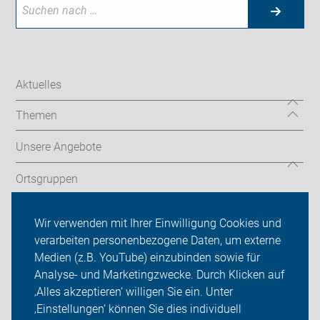
Aktuelles
Themen
Unsere Angebote
Ortsgruppen
Tourentipps
Wir verwenden mit Ihrer Einwilligung Cookies und
verarbeiten personenbezogene Daten, um externe
Willkommen - Neu bei uns?
Medien (z.B. YouTube) einzubinden sowie für
Analyse- und Marketingzwecke. Durch Klicken auf
Über uns
‚Alles akzeptieren‘ willigen Sie ein. Unter
Sei dabei
‚Einstellungen‘ können Sie dies individuell