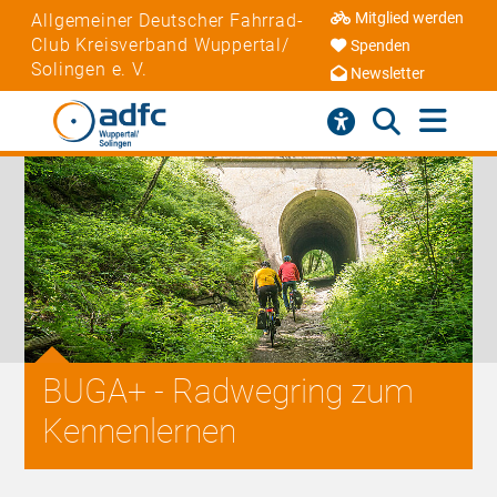
Mitglied werden
Allgemeiner Deutscher Fahrrad-
Club Kreisverband Wuppertal/
Spenden
Solingen e. V.
Newsletter
BUGA+ - Radwegring zum
Kennenlernen