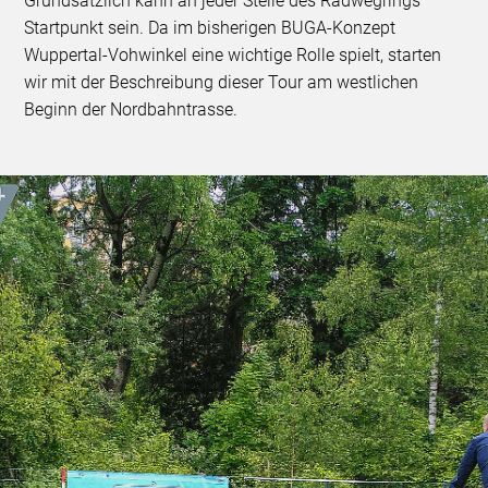
Grundsätzlich kann an jeder Stelle des Radwegrings
Startpunkt sein. Da im bisherigen BUGA-Konzept
Wuppertal-Vohwinkel eine wichtige Rolle spielt, starten
wir mit der Beschreibung dieser Tour am westlichen
Beginn der Nordbahntrasse.