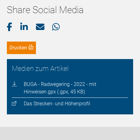
Share Social Media
Drucken
Medien zum Artikel
BUGA - Radwegering - 2022 - mit
Hinweisen.gpx (.gpx, 45 KB)
Das Strecken- und Höhenprofil